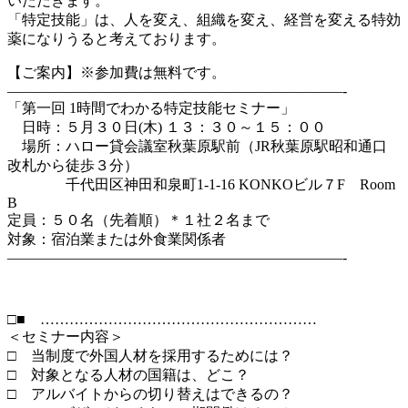
いただきます。
「特定技能」は、人を変え、組織を変え、経営を変える特効
薬になりうると考えております。
【ご案内】※参加費は無料です。
———————————————————————-
「第一回 1時間でわかる特定技能セミナー」
日時：５月３０日(木) １３：３０～１５：００
場所：ハロー貸会議室秋葉原駅前（JR秋葉原駅昭和通口
改札から徒歩３分）
千代田区神田和泉町1-1-16 KONKOビル７F Room
B
定員：５０名（先着順）＊１社２名まで
対象：宿泊業または外食業関係者
———————————————————————-
□■ …………………………………………………
＜セミナー内容＞
□ 当制度で外国人材を採用するためには？
□ 対象となる人材の国籍は、どこ？
□ アルバイトからの切り替えはできるの？