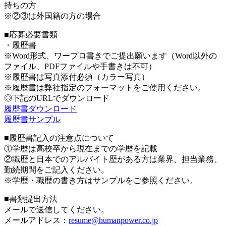
持ちの方
※②③は外国籍の方の場合
■応募必要書類
・履歴書
※Word形式、ワープロ書きでご提出願います（Word以外の
ファイル、PDFファイルや手書きは不可）
※履歴書は写真添付必須（カラー写真）
※履歴書は弊社指定のフォーマットをご使用ください。
◎下記のURLでダウンロード
履歴書ダウンロード
履歴書サンプル
■履歴書記入の注意点について
①学歴は高校卒から現在までの学歴を記載
②職歴と日本でのアルバイト歴がある方は業界、担当業務、
勤続期間をご記入ください。
※学歴・職歴の書き方はサンプルをご参照ください。
■書類提出方法
メールで送信してください。
メールアドレス：
resume@humanpower.co.jp