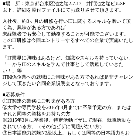
■場 所：東京都台東区池之端2-7-17 井門池之端ビル8F
以下、詳細を添付ファイルにてお送りさせて頂きます。
入社後、約3ヶ月の研修を行いITに関するスキルを磨いて頂
く為、興味がある方であれば
未経験者でも安心して勤務することが可能でございます。
このIT研修は今回エントリーするすべての企業で実施いたし
ます。
「IT業界に興味はあるけど、知識やスキルを持っていない。
「一からITのスキルを学んで仕事として活躍していきた
い！」等
IT関係企業への就職にご興味がある方であれば是非チャレン
ジして頂きたい合同企業説明会となっております。
■応募条件
①IT関連の業務にご興味がある方
②大学や専門学校を2016年3月までに卒業予定の方、または
それと同等の資格をお持ちの方
※2015年3月に卒業後、特定活動ビザにて現在、就職活動を
されている方、（その他ビザに問題がない方）
③日本語能力試験N2級以上、もしくは同等の日本語力をお