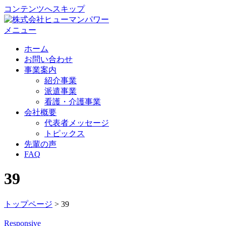
コンテンツへスキップ
メニュー
ホーム
お問い合わせ
事業案内
紹介事業
派遣事業
看護・介護事業
会社概要
代表者メッセージ
トピックス
先輩の声
FAQ
39
トップページ
>
39
Responsive